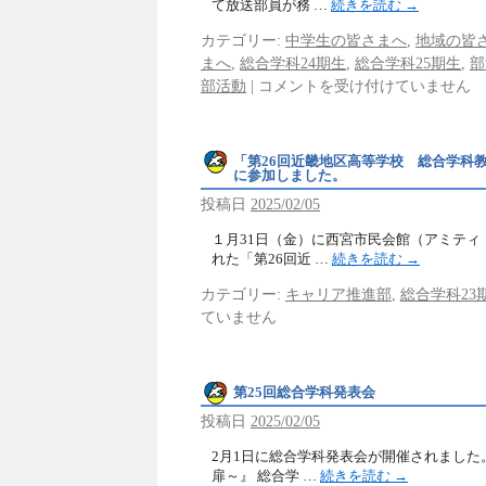
て放送部員が務 …
続きを読む
→
カテゴリー:
中学生の皆さまへ
,
地域の皆
まへ
,
総合学科24期生
,
総合学科25期生
,
部
部活動
|
コメントを受け付けていません
「第26回近畿地区高等学校 総合学科
に参加しました。
投稿日
2025/02/05
１月31日（金）に西宮市民会館（アミティ
れた「第26回近 …
続きを読む
→
カテゴリー:
キャリア推進部
,
総合学科23
ていません
第25回総合学科発表会
投稿日
2025/02/05
2月1日に総合学科発表会が開催されました
扉～』 総合学 …
続きを読む
→