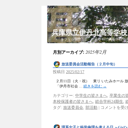
兵庫県立伊丹北高等学
「キラリ☆個性！」 総合学科の高等学校で
2025年2月
月別アーカイブ:
放送委員会活動報告（２月中旬）
投稿日
2025/02/17
２月11日（火・祝） 東リ いたみホール
「伊丹市社会 …
続きを読む
→
カテゴリー:
中学生の皆さまへ
,
卒業生の
本校保護者の皆さまへ
,
総合学科24期生
,
タグ:
放送委員会
,
部活動
|
コメントを受
理系女子と科学倫理を考える日 ～Girl’s Expo 