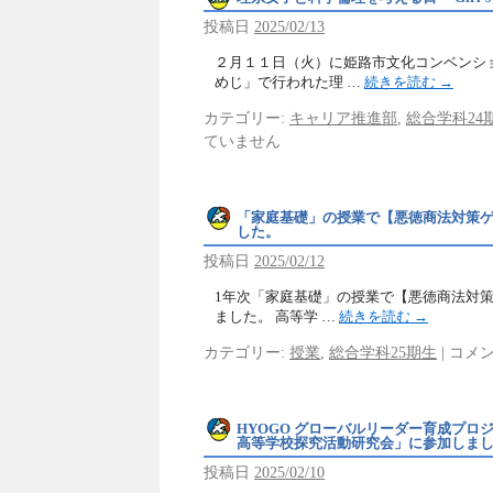
投稿日
2025/02/13
２月１１日（火）に姫路市文化コンベンシ
めじ」で行われた理 …
続きを読む
→
カテゴリー:
キャリア推進部
,
総合学科24
ていません
「家庭基礎」の授業で【悪徳商法対策
した。
投稿日
2025/02/12
1年次「家庭基礎」の授業で【悪徳商法対
ました。 高等学 …
続きを読む
→
カテゴリー:
授業
,
総合学科25期生
|
コメ
HYOGO グローバルリーダー育成プロ
高等学校探究活動研究会」に参加しま
投稿日
2025/02/10