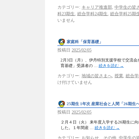
カテゴリー:
キャリア推進部
,
中学生の皆
科23期生
,
総合学科24期生
,
総合学科25期
いません
家庭科「保育基礎」
投稿日
2025/02/05
2月3日（月）、伊丹特別支援学校で交流会
育基礎」受講者の …
続きを読む
→
カテゴリー:
地域の皆さまへ
,
授業
,
総合学
け付けていません
25期生 1年次 産業社会と人間「26期生
投稿日
2025/02/05
２月４日（火） 来年度入学する26期生に
した。１年間産 …
続きを読む
→
カテゴリー:
お知らせ、その他
,
中学生の