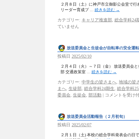
２月８日（土）に神戸市立御影公会堂で行わ
リーダー育成プ …
続きを読む
→
カテゴリー:
キャリア推進部
,
総合学科24
ていません
放送委員会と生徒会が自転車の安全運
投稿日
2025/02/10
２月４日（火）～７日（金） 放送委員会と
部 交通政策室 …
続きを読む
→
カテゴリー:
中学生の皆さまへ
,
地域の皆
まへ
,
生徒部
,
総合学科24期生
,
総合学科2
委員会
,
生徒会
,
部活動
|
コメントを受け
放送委員会活動報告（２月初旬）
投稿日
2025/02/07
２月１日（土) 本校の総合学科発表会の日