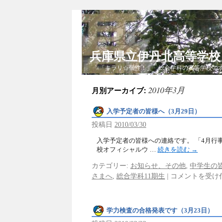
兵庫県立伊丹北高等学
「キラリ☆個性！」 総合学科の高等学校で
2010年3月
月別アーカイブ:
入学予定者の皆様へ（3月29日）
投稿日
2010/03/30
入学予定者の皆様への連絡です。 「4月行
校オフィシャルウ …
続きを読む
→
カテゴリー:
お知らせ、その他
,
中学生の
さまへ
,
総合学科11期生
|
コメントを受け
学力検査の合格発表です（3月23日）