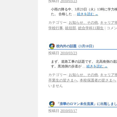
投稿日
2010/03/23
小雨の降る中、3月23日（火）13時に学
た。 合格した …
続きを読む
→
カテゴリー:
お知らせ、その他
,
キャリア
学校行事
,
統括部
,
総合学科11期生
|
コメ
校内外の話題（3月18日）
投稿日
2010/03/23
まず、道路工事の話題です。 北高南側の
す。黒池側の歩道が …
続きを読む
→
カテゴリー:
お知らせ、その他
,
キャリア
卒業生の皆さまへ
,
本校保護者の皆さまへ
いません
「浪華のロマン未生流展」に出瓶しまし
投稿日
2010/03/17