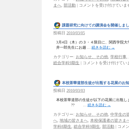
まへ
,
部活動
|
コメントを受け付けていま
課題研究に向けての講演会を開催しまし
投稿日
2010/03/05
3月4日（木）の３・４限目に、関西学院大
井一郎先生にお越 …
続きを読む
→
カテゴリー:
お知らせ、その他
,
学校行事
,
総合学科9期生
|
コメントを受け付けてい
本校茶華道部生徒が出瓶する花展のお
投稿日
2010/03/03
本校茶華道部の生徒が以下の花展に出瓶し
?? …
続きを読む
→
カテゴリー:
お知らせ、その他
,
中学生の
へ
,
地域の皆さまへ
,
本校保護者の皆さま
学科8期生
,
総合学科9期生
,
部活動
|
コメ