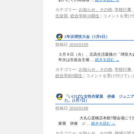
カテゴリー:
お知らせ、その他
,
学校行事
,
生徒部
,
総合学科10期生
|
コメントを受け
2年次球技大会（3月9日）
投稿日
2010/03/09
３月９日（火）、北高生活最後の「球技大会
年次は生徒会主催 …
続きを読む
→
カテゴリー:
お知らせ、その他
,
学校行事
,
総合学科9期生
|
コメントを受け付けてい
「いけばな女性作家展 併催 ジュニ
た。(3月7日）
投稿日
2010/03/08
大丸心斎橋店本館7階会場にて行わ
家展 併催 ジ …
続きを読む
→
カテゴリー:
お知らせ、その他
,
地域の皆