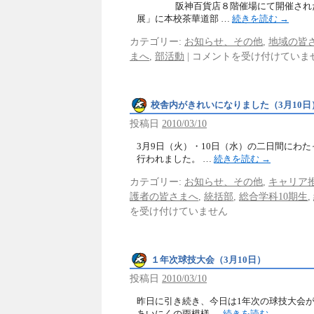
阪神百貨店８階催場にて開催された
展」に本校茶華道部 …
続きを読む
→
カテゴリー:
お知らせ、その他
,
地域の皆
まへ
,
部活動
|
コメントを受け付けていま
校舎内がきれいになりました（3月10日
投稿日
2010/03/10
3月9日（火）・10日（水）の二日間にわ
行われました。 …
続きを読む
→
カテゴリー:
お知らせ、その他
,
キャリア
護者の皆さまへ
,
統括部
,
総合学科10期生
,
を受け付けていません
１年次球技大会（3月10日）
投稿日
2010/03/10
昨日に引き続き、今日は1年次の球技大会が
あいにくの雨模様 …
続きを読む
→