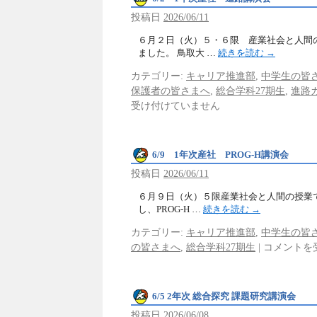
投稿日
2026/06/11
６月２日（火）５・６限 産業社会と人間
ました。 鳥取大 …
続きを読む
→
カテゴリー:
キャリア推進部
,
中学生の皆
保護者の皆さまへ
,
総合学科27期生
,
進路
受け付けていません
6/9 1年次産社 PROG-H講演会
投稿日
2026/06/11
６月９日（火）５限産業社会と人間の授業
し、PROG-H …
続きを読む
→
カテゴリー:
キャリア推進部
,
中学生の皆
の皆さまへ
,
総合学科27期生
|
コメントを
6/5 2年次 総合探究 課題研究講演会
投稿日
2026/06/08