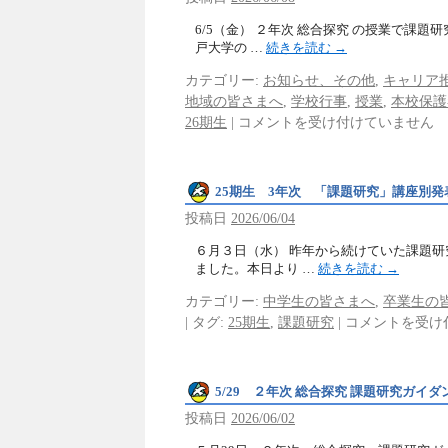
6/5（金） ２年次 総合探究 の授業で課題
戸大学の …
続きを読む
→
カテゴリー:
お知らせ、その他
,
キャリア
地域の皆さまへ
,
学校行事
,
授業
,
本校保護
26期生
|
コメントを受け付けていません
25期生 3年次 「課題研究」講座別発
投稿日
2026/06/04
６月３日（水） 昨年から続けていた課題
ました。本日より …
続きを読む
→
カテゴリー:
中学生の皆さまへ
,
卒業生の
|
タグ:
25期生
,
課題研究
|
コメントを受け
5/29 ２年次 総合探究 課題研究ガイダ
投稿日
2026/06/02