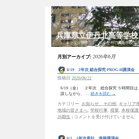
兵庫県立伊丹北高等学
「キラリ☆個性！」 総合学科の高等学校で
2026年6月
月別アーカイブ:
6/19 2年次 総合探究 PROG-H講演会
投稿日
2026/06/22
6/19（金） ２年次 総合探究 ５時間目
談しながら、 …
続きを読む
→
カテゴリー:
お知らせ、その他
,
キャリア
地域の皆さまへ
,
学校行事
,
授業
,
本校保護
26期生
|
コメントを受け付けていません
6/2 1年次産社 進路講演会