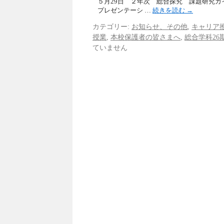
５月29日 ２年次 総合探究 課題研究ガ
プレゼンテーシ …
続きを読む
→
カテゴリー:
お知らせ、その他
,
キャリア
授業
,
本校保護者の皆さまへ
,
総合学科26
ていません