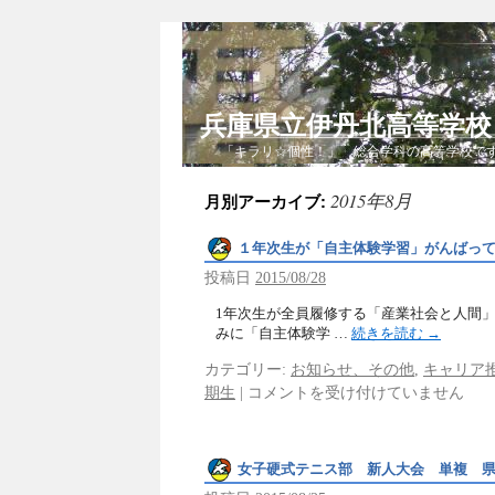
兵庫県立伊丹北高等学
「キラリ☆個性！」 総合学科の高等学校で
2015年8月
月別アーカイブ:
１年次生が「自主体験学習」がんばっ
投稿日
2015/08/28
1年次生が全員履修する「産業社会と人間
みに「自主体験学 …
続きを読む
→
カテゴリー:
お知らせ、その他
,
キャリア
期生
|
コメントを受け付けていません
女子硬式テニス部 新人大会 単複 