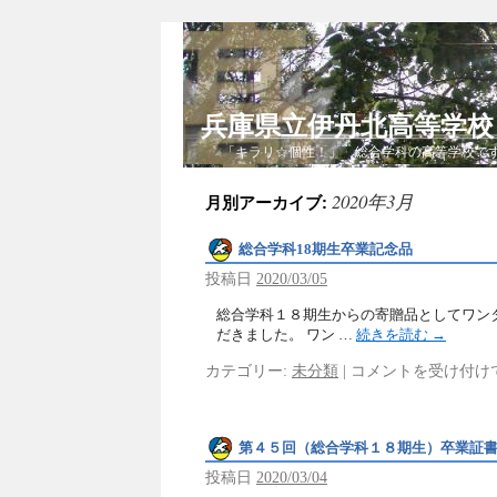
兵庫県立伊丹北高等学
「キラリ☆個性！」 総合学科の高等学校で
2020年3月
月別アーカイブ:
総合学科18期生卒業記念品
投稿日
2020/03/05
総合学科１８期生からの寄贈品としてワン
だきました。 ワン …
続きを読む
→
カテゴリー:
未分類
|
コメントを受け付け
第４５回（総合学科１８期生）卒業証
投稿日
2020/03/04