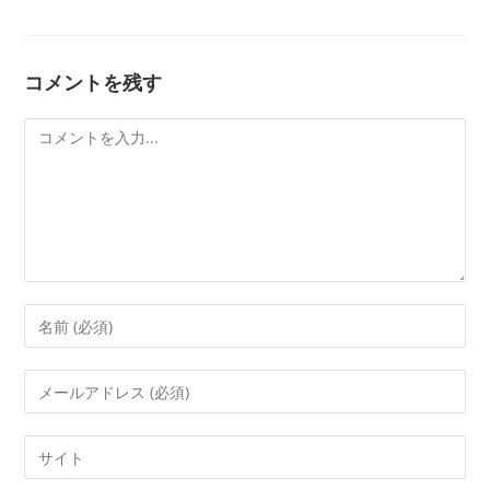
コメントを残す
コ
メ
ン
ト
コ
メ
ン
メ
ト
ー
す
ル
Web
る
ア
サ
名