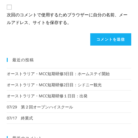
ド
イ
前
レ
ト
ま
次回のコメントで使用するためブラウザーに自分の名前、メー
ス
の
た
ルアドレス、サイトを保存する。
を
URL
は
入
を
ユ
力
入
ー
し
力
ザ
て
し
ー
最近の投稿
コ
て
名
メ
く
オーストラリア・MCC短期研修3日目：ホームステイ開始
を
ン
だ
入
オーストラリア・MCC短期研修2日目：シドニー観光
ト
さ
力
い。
オーストラリア・MCC短期研修１日目：出発
し
(任
て
07/29 第２回オープンハイスクール
意)
く
07/17 終業式
だ
さ
い