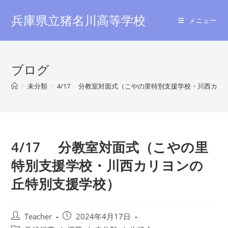
コ
兵庫県立猪名川高等学校
ン
メニュー
テ
ン
ツ
ブログ
へ
ス
>
未分類
>
4/17 分教室対面式（こやの里特別支援学校・川西カリ
キ
ッ
プ
4/17 分教室対面式（こやの里
特別支援学校・川西カリヨンの
丘特別支援学校）
投
投
Teacher
2024年4月17日
稿
稿