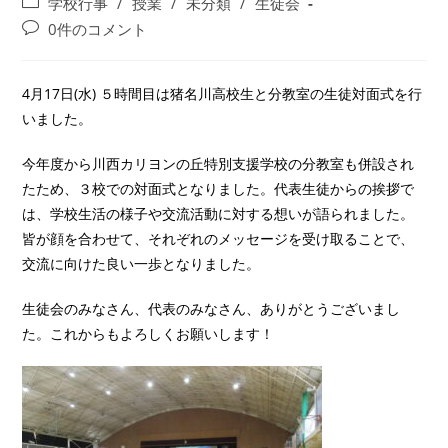
投
学校行事
/
授業
/
未分類
/
生徒会
者:
公
稿
投
0件のコメント
開
カ
稿
日:
テ
コ
ゴ
メ
4月17日(水) ５時間目は猪名川高校生と分教室の生徒対面式を行
リ
ン
いました。
ー:
ト:
今年度から川西カリヨンの丘特別支援学校の分教室も併設され
たため、３校での対面式となりました。代表生徒からの挨拶で
は、学校生活の様子や交流活動に対する想いが語られました。
皆が顔を合わせて、それぞれのメッセージを受け取ることで、
交流に向けた良い一歩となりました。
生徒会のみなさん、代表のみなさん、ありがとうございまし
た。これからもよろしくお願いします！