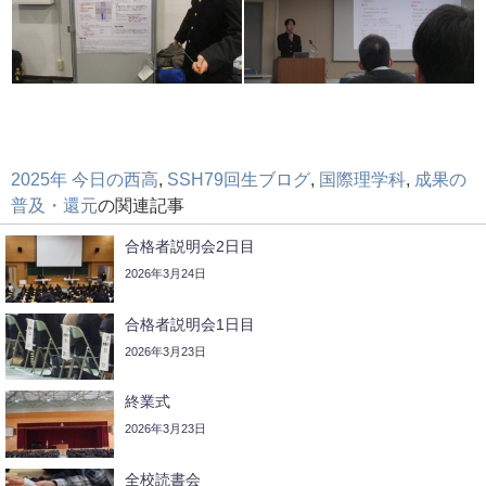
2025年 今日の西高
,
SSH79回生ブログ
,
国際理学科
,
成果の
普及・還元
の関連記事
合格者説明会2日目
2026年3月24日
合格者説明会1日目
2026年3月23日
終業式
2026年3月23日
全校読書会