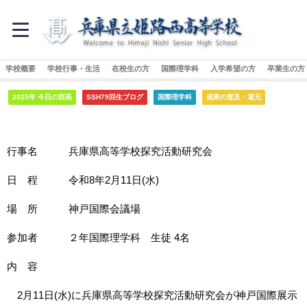
学校概要
学校行事・生活
在校生の方
国際理学科
入学希望の方
卒業生の方
2025年 今日の西高
SSH79回生ブログ
国際理学科
成果の普及・還元
行事名 兵庫県高等学校探究活動研究会
日 程 令和8年2月11日
(水
)
場 所 神戸国際会議場
参加者 ２年国際理学科 生徒 4名
内 容
2月11日(水)に兵庫県高等学校探究活動研究会が神戸国際展示