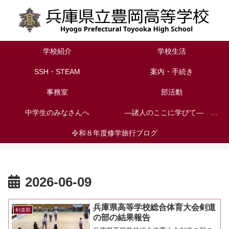
学校紹介
学校生活
SSH・STEAM
案内・手続き
事務室
部活動
中学生のみなさんへ
―諸人のここに学びて― 校長室から見える風景
令和８年度修学旅行ブログ
2026-06-09
兵庫県高等学校総合体育大会剣道
剣道部
の部の結果報告