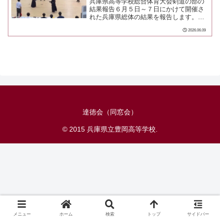
兵庫県高等学校総合体育大会剣道の部の
結果報告６月５日～７日にかけて開催さ
れた兵庫県総体の結果を報告します。
【女子団体】１回戦 県農 〇２回戦
2026.06.09
市伊丹 〇３回戦 滝川第二 ●(ベスト
16)【男子団体】１回戦 加古川東
●【男女個人】大坪芙由香...
達徳会（同窓会）
© 2015 兵庫県立豊岡高等学校.
メニュー
ホーム
検索
トップ
サイドバー