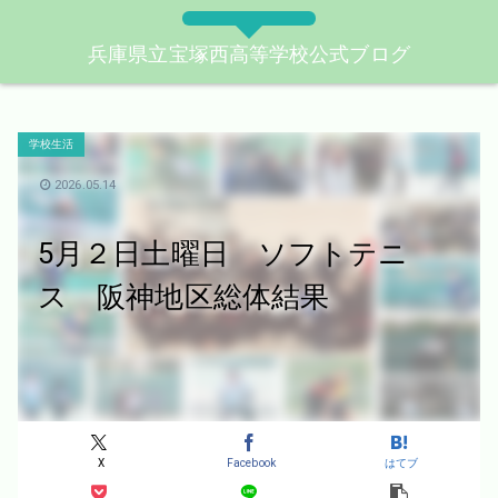
兵庫県立宝塚西高等学校公式ブログ
学校生活
2026.05.14
5月２日土曜日 ソフトテニ
ス 阪神地区総体結果
X
Facebook
はてブ