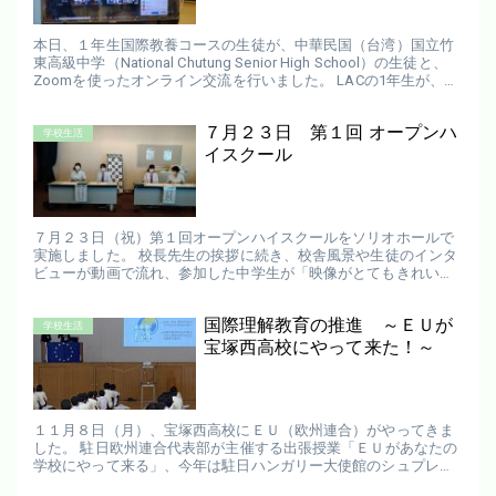
本日、１年生国際教養コースの生徒が、中華民国（台湾）国立竹
東高級中学（National Chutung Senior High School）の生徒と、
Zoomを使ったオンライン交流を行いました。 LACの1年生が、台
湾の竹東高級中学校の生...
７月２３日 第１回 オープンハ
学校生活
イスクール
７月２３日（祝）第１回オープンハイスクールをソリオホールで
実施しました。 校長先生の挨拶に続き、校舎風景や生徒のインタ
ビューが動画で流れ、参加した中学生が「映像がとてもきれいだ
った」と、アンケートに記入してくれました。 生徒会やLACコー
ス...
国際理解教育の推進 ～ＥＵが
学校生活
宝塚西高校にやって来た！～
１１月８日（月）、宝塚西高校にＥＵ（欧州連合）がやってきま
した。 駐日欧州連合代表部が主催する出張授業「ＥＵがあなたの
学校にやって来る」、今年は駐日ハンガリー大使館のシュプレー
ニ・ガーボル一等参事官が宝塚西高校に来ていただきました。５