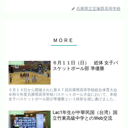
兵庫県立宝塚西高等学校
６月１１日（日） 総体 女子バ
学校生活
スケットボール部 準優勝
５月１３日から開催された第６７回兵庫県高等学校総合体育大会
令和５年度兵庫県高等学校バスケットボール大会において、本校
女子バスケットボール部が準優勝という快挙を成し遂げました。
西高は４回戦からの登場でしたが、どの試合も選手同士で声を掛
け、励ま...
Lac1年生が中華民国（台湾）国
学校生活
立竹東高級中学とのWeb交流