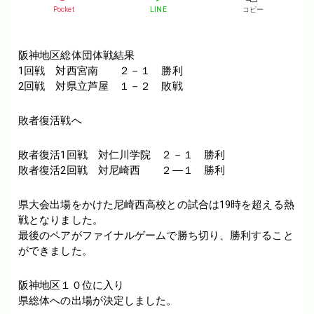
Pocket
LINE
コピー
阪神地区総体団体戦結果
1回戦 対西宮南 ２－１ 勝利
2回戦 対県立芦屋 １－２ 敗戦
敗者復活戦へ
敗者復活1回戦 対仁川学院 ２－１ 勝利
敗者復活2回戦 対尼崎西 ２―１ 勝利
県大会出場をかけた尼崎西高校との試合は19時を超える熱
戦となりました。
最後のペアがファイナルゲームで勝ち切り、勝利すること
ができました。
阪神地区１０位に入り
県総体への出場が決定しました。