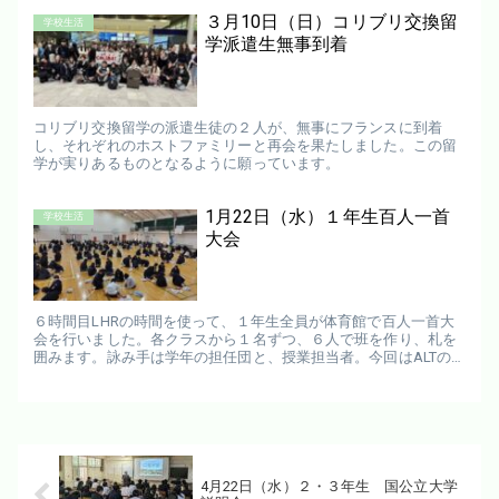
時間目...
３月10日（日）コリブリ交換留
学校生活
学派遣生無事到着
コリブリ交換留学の派遣生徒の２人が、無事にフランスに到着
し、それぞれのホストファミリーと再会を果たしました。この留
学が実りあるものとなるように願っています。
1月22日（水）１年生百人一首
学校生活
大会
６時間目LHRの時間を使って、１年生全員が体育館で百人一首大
会を行いました。各クラスから１名ずつ、６人で班を作り、札を
囲みます。詠み手は学年の担任団と、授業担当者。今回はALTの
キャサリン先生とエリサベス先生も詠んでくださりました。 上
の...
4月22日（水）２・３年生 国公立大学