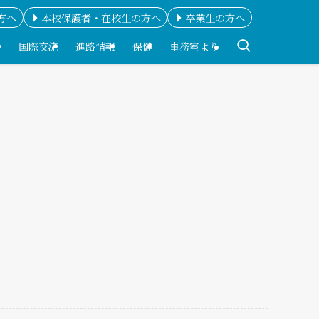
方へ
本校保護者・在校生の方へ
卒業生の方へ
科
国際交流
進路情報
保健
事務室より