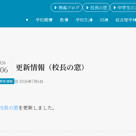
神高ブログ
校長の窓
中学生の
学校概要
教育
学校生活
SSH
総合理学
026
更新情報（校長の窓）
/06
更新情報
2026年7月6日
校長の窓
を更新しました。