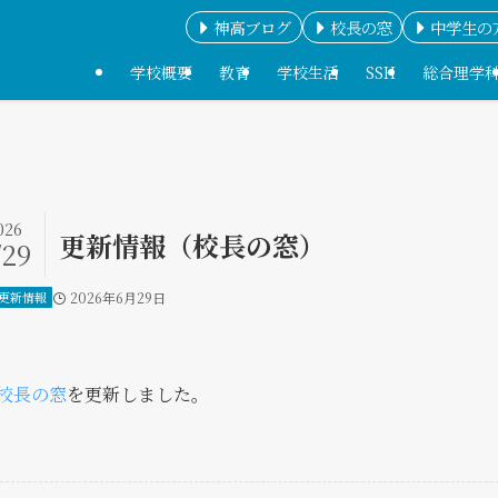
神高ブログ
校長の窓
中学生の
学校概要
教育
学校生活
SSH
総合理学
026
更新情報（校長の窓）
/29
更新情報
2026年6月29日
校長の窓
を更新しました。