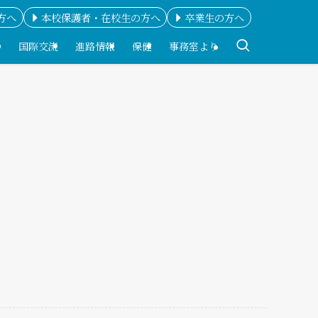
方へ
本校保護者・在校生の方へ
卒業生の方へ
科
国際交流
進路情報
保健
事務室より