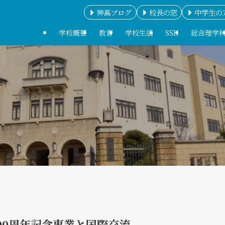
神高ブログ
校長の窓
中学生の
学校概要
教育
学校生活
SSH
総合理学
00周年記念事業と国際交流