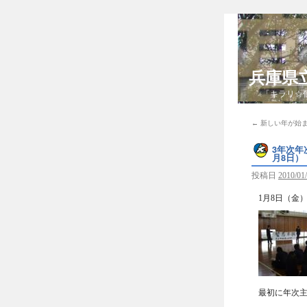
兵庫県
「キラリ☆
←
新しい年が始ま
3年次年
月8日）
投稿日
2010/01
1月8日（金
最初に年次