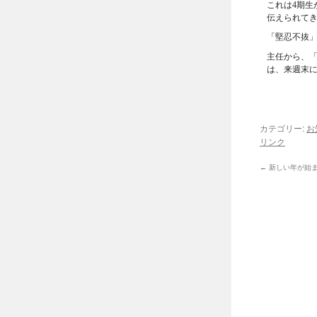
これは4期生
伝えられて
「堅忍不抜」
主任から、
は、来週末
カテゴリー:
お
リンク
←
新しい年が始ま