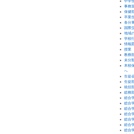
中学
事務
保健
卒業
各分
国際
地域
学校
情報
授業
教務
未分
本校
へ
生徒
生徒
統括
総務
総合学
総合学
総合学
総合学
総合学
総合学
総合学