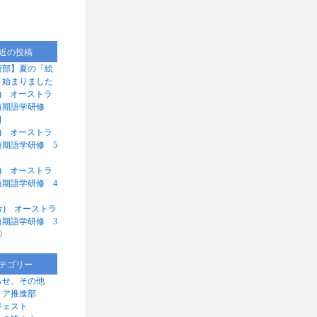
近の投稿
術部】夏の「絵
」始まりました
(月) オーストラ
短期語学研修
日
(日) オーストラ
短期語学研修 5
(土) オーストラ
短期語学研修 4
1(金) オーストラ
短期語学研修 3
②
テゴリー
らせ、その他
リア推進部
ジェスト