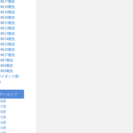
科17期生
科18期生
科19期生
科20期生
科21期生
科22期生
科23期生
科24期生
科25期生
科26期生
科27期生
学科7期生
学科8期生
学科9期生
ガイダンス部
動
アーカイブ
年8月
年7月
年6月
年5月
年4月
年3月