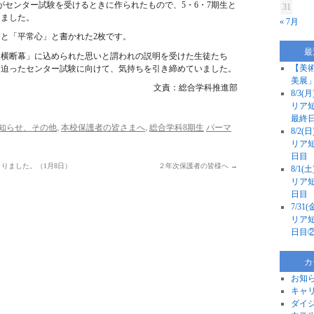
がセンター試験を受けるときに作られたもので、5・6・7期生と
31
きました。
« 7月
と「平常心」と書かれた2枚です。
最
「横断幕」に込められた思いと謂われの説明を受けた生徒たち
【美
に迫ったセンター試験に向けて、気持ちを引き締めていました。
美展
文責：総合学科推進部
8/3
リア
最終
,
,
知らせ、その他
本校保護者の皆さまへ
総合学科8期生
パーマ
8/2
リア
日目
りました。（1月8日）
２年次保護者の皆様へ
→
8/1
リア
日目
7/3
リア
日目
カ
お知
キャ
ダイ