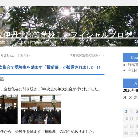
立伊丹北高等学校 オフィシャルブログ
個性！」 総合学科の高等学校です。
りました。（1月8日）
２年次保護者の皆様へ
→
Cou
総閲覧
次集会で受験生を励ます「横断幕」が披露されました（1
今日の
/08
カ
）、全校集会に引き続き、3年次生の年次集会が行われました。
2026年
月
火
水
3
4
5
10
11
1
17
18
1
主任から、受験生を励ます「横断幕」の紹介がありました。
24
25
2