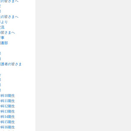
生の皆さまへ
室
部
生の皆さまへ
掌より
交流
の皆さまへ
行事
図書部
部
類
保護者の皆さま
会
部
部
部
科10期生
科11期生
科12期生
科13期生
科14期生
科15期生
科16期生