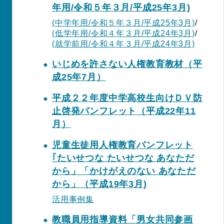
年用/令和５年３月/平成25年3月)
(中学年用/令和５年３月/平成25年3月)
/
(低学年用/令和４年３月/平成24年3月)
/
(就学前用/令和４年３月/平成24年3月)
いじめを許さない人権教育教材（平
成25年7月）
平成２２年度中学高校生向けＤＶ防
止啓発パンフレット（平成22年11
月）
児童生徒用人権教育パンフレット
｢たいせつな たいせつな あなただ
から」「かけがえのない あなただ
から」（平成19年3月)
活用事例集
教職員用指導資料「男女共同参画