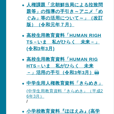
人権課題「北朝鮮当局による拉致問
題等」の指導の手引き～アニメ「め
ぐみ」等の活用について～」（改訂
版）（令和元年７月）
高校生用教育資料「HUMAN RIGH
TS－いま 私がひらく 未来－」
(令和3年3月)
高校生用教育資料「HUMAN RIG
HTS－いま 私がひらく 未来
－」活用の手引（令和3年3月）
中学生用人権教育資料「きらめき」
(中学生用教育資料『きらめき』（平成2
6年3月）
/
小学校教育資料『ほほえみ』(高学