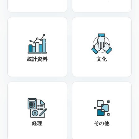
統計資料
文化
経理
その他