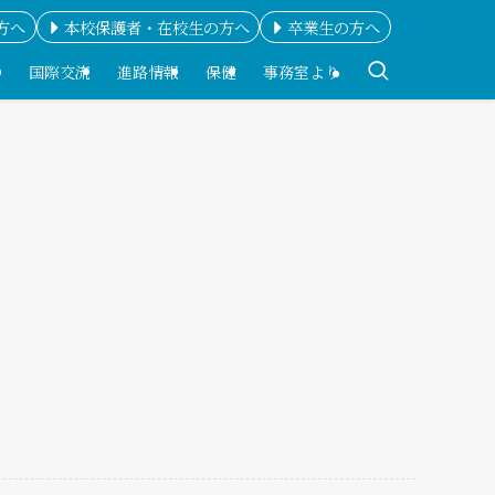
方へ
本校保護者・在校生の方へ
卒業生の方へ
科
国際交流
進路情報
保健
事務室より