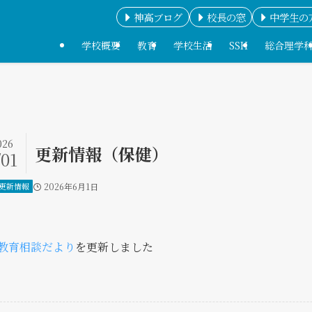
神高ブログ
校長の窓
中学生の
学校概要
教育
学校生活
SSH
総合理学
026
更新情報（保健）
/01
更新情報
2026年6月1日
教育相談だより
を更新しました