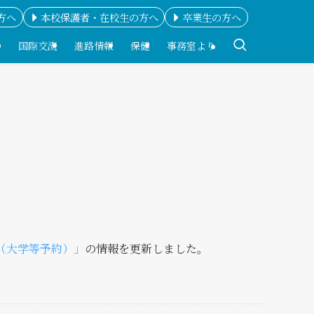
方へ
本校保護者・在校生の方へ
卒業生の方へ
科
国際交流
進路情報
保健
事務室より
（大学等予約）」
の情報を更新しました。