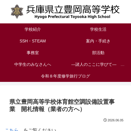
学校紹介
学校生活
SSH・STEAM
案内・手続き
事務室
部活動
中学生のみなさんへ
―諸人のここに学びて― 校長室から見える風景
令和８年度修学旅行ブログ
県立豊岡高等学校体育館空調設備設置事
業 開札情報（業者の方へ）
2026.06.05
こちら
をご覧ください。