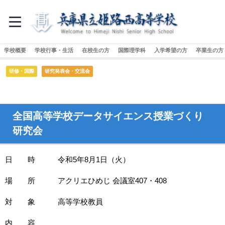
学校概要
学校行事・生活
在校生の方
国際理学科
入学希望の方
卒業生の方
研修・国際
研究発表会・交流会
全国高等学校データサイエンス授業づくり
研究会
日 時 令和5年8月1日（火）
場 所 アクリエひめじ 会議室407・408
対 象 高等学校教員
内 容