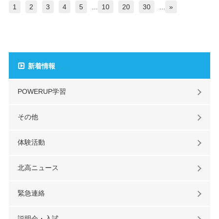
1
2
3
4
5
...
10
20
30
...
»
新着情報
POWERUP学習
その他
体験活動
北高ニュース
緊急連絡
説明会・入試