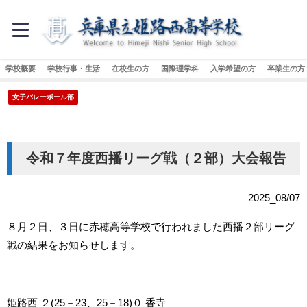
学校概要
学校行事・生活
在校生の方
国際理学科
入学希望の方
卒業生の方
女子バレーボール部
令和７年度西播リーグ戦（２部）大会報告
2025_08/07
８月２日、３日に赤穂高等学校で行われました西播２部リーグ
戦の結果をお知らせします。
姫路西 ２
(25
－
23
、
25
－
18)
０ 香寺