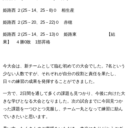
姫路西 ２
(25
－
14
、
25
－
8)
０ 相生産
姫路西 ２
(25
－
20
、
25
－
22)
０ 赤穂
姫路西 ２
(25
－
14
、
25
－
13)
０ 姫路東 【結
果】 ４勝
0
敗
1
部昇格
今大会は、新チームとして臨む初めての大会でした。
7
名という
少ない人数ですが、それぞれが自分の役割と責任を果たし、
日々の練習の成果を発揮することができました。
一方で、
2
日間を通して多くの課題も見つかり、今後に向けた大
きな学びとなる大会となりました。次の試合までに今回見つか
った課題を一つひとつ克服し、チーム一丸となって練習に励ん
でいきたいと思います。