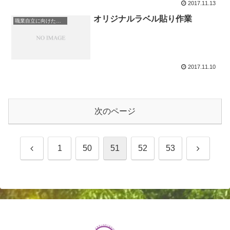
2017.11.13
オリジナルラベル貼り作業
職業自立に向けた授業
2017.11.10
次のページ
前
次
1
50
51
52
53
へ
へ