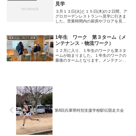
生が作業をしていき、うま...
見学
３月１３日(火)と１５日(木)の２日間、ア
グロガーデンレストランへ見学に行きま
した。営業時間内の厨房やフロアを見学
させていただけるということで、とても
楽しみにしていました。学校と同様に、
農業公園内にあるレストランですが、い
1年生 ワーク 第３ターム（メ
職業自立に向けた授業
つもお店の前を通る...
ンテナンス・物流ワーク）
１２月に入り、１年生のワークも第３タ
ームが始まりました。１年生のワークの
最後のタームとなります。メンテナン
ス・物流ワークでは、ワークガイダンス
のあと、拭きと掃きの清掃について学習
しました。拭き清掃では、タオルの絞り
方を練習した後、机と窓の清...
第8回兵庫県特別支援学校駅伝競走大会