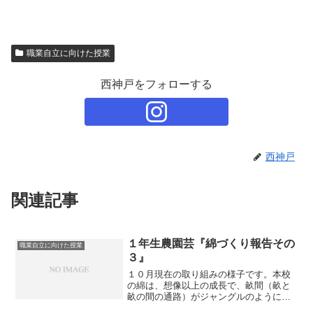
職業自立に向けた授業
西神戸をフォローする
西神戸
関連記事
１年生農園芸『綿づくり報告その
職業自立に向けた授業
３』
１０月現在の取り組みの様子です。本校
の綿は、想像以上の成長で、畝間（畝と
畝の間の通路）がジャングルのように生
い茂っているので茎を折ってしまわない