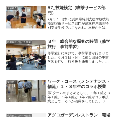
よう丁寧に茎を扱いながら、灌水（水や
り）を行っています。また、無農薬なら
R7_技能検定（喫茶サービス部
学校紹介
ではの悩みですが、葉まき...
門）
7月３１日(木)に兵庫県特別支援学校技能
検定喫茶サービス部門が県立神戸聴覚特
別支援学校でおこなわれ、本校からは１
４名が受検しました。前日２日間での練
習では受検前最後の練習ということもあ
り、自分たちの課題を意識しつつ、集中
３年 総合的な探究の時間（修学
職業自立に向けた授業
して取り組むことがで...
旅行 事前学習）
修学旅行に向けて、事前学習が始まりま
した。６月３日（月）に第１回目の事前
学習を行い、行き先を発表しました。み
んなの予想や希望の行き先を出し合って
いる時に、どこからともなく「ジャンボ
リーミッキー」の曲が…。そして、ディ
ズニーグッズをつけた先生...
ワーク・コース（メンテナンス・
学校紹介
物流）１・３年生のコラボ授業
第1タームのまとめとして、１年１組と３
年１組、１年４組と３年２組がコラボ授
業として、ろうか清掃をしました。３年
生が窓のふき方やろうかのダスタークロ
スやモップのかけ方を丁寧に教えまし
た。まず、３年生が見本を見せて、１年
アグロガーデンレストラン 職場
職業自立に向けた授業