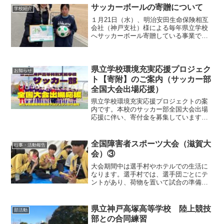
は「挑戦する」ことを目標に、夏休み中
サッカーボールの寄贈について
学校紹介
の練習で取り組...
１月21日（水）、明治安田生命保険相互
会社（神戸支社）様による毎年県立学校
へサッカーボール寄贈している事業で、
今年度は本校が選ばれました。全国大会
（もうひとつの高校選手権）前に来てい
ただき、贈呈式を行いました。今後の部
活動で大事に使っていき...
県立学校環境充実応援プロジェク
お知らせ
ト【寄附】のご案内（サッカー部
全国大会出場応援）
県立学校環境充実応援プロジェクトの案
内です。本校のサッカー部全国大会出場
応援に伴い、寄付金を募集しています。
皆さまの支援をお待ちしています。ご寄
付の方法について 〇県立学校への寄附
は、税控除の対象です。①現金か振り込
全国障害者スポーツ大会（滋賀大
行事・活動報告
みにてお支払いいただく場...
会）③
大会期間中は選手村やホテルでの生活に
なります。選手村では、選手団ごとにテ
ントがあり、荷物を置いて試合の準備を
したり、休憩をしたりして過ごしていま
す。休憩の過ごし方としては、買い物に
行ったり、他の人の試合を見に行った
県立神戸高塚高等学校 陸上競技
部活動
り、選手団のメンバーと話し...
部との合同練習