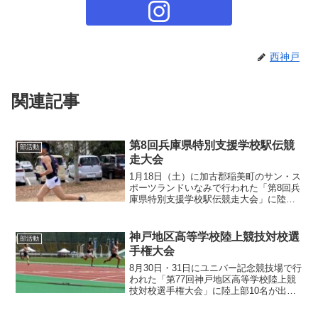
西神戸
関連記事
第8回兵庫県特別支援学校駅伝競
部活動
走大会
1月18日（土）に加古郡稲美町のサン・ス
ポーツランドいなみで行われた「第8回兵
庫県特別支援学校駅伝競走大会」に陸上
部 ９名が出場しました。西神戸はロー
ドレースと男子駅伝（５区間、３区間）
に出場しました。ロードレースは自分の
神戸地区高等学校陸上競技対校選
部活動
ペースであきらめず...
手権大会
8月30日・31日にユニバー記念競技場で行
われた「第77回神戸地区高等学校陸上競
技対校選手権大会」に陸上部10名が出場
しました。残暑とは言えない猛暑の中、
競技に出場してきました。今回の大会で