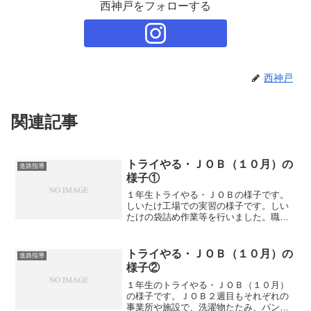
西神戸をフォローする
西神戸
関連記事
トライやる・ＪＯＢ（１０月）の
進路指導
様子①
１年生トライやる・ＪＯＢの様子です。
しいたけ工場での実習の様子です。しい
たけの袋詰め作業等を行いました。職場
の方への挨拶を率先してできるように心
掛けました。分からないことがあれば、
自分から担当者の方に相談することがで
トライやる・ＪＯＢ（１０月）の
進路指導
きました。おしぼりの工場...
様子②
１年生のトライやる・ＪＯＢ（１０月）
の様子です。ＪＯＢ２週目もそれぞれの
事業所や施設で、洗濯物たたみ、パンフ