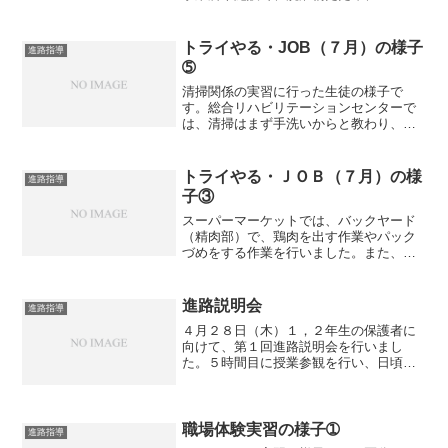
レットの送付準備、食品の個包装等の実
習を行っています。ＪＯＢ１週目に参加
した生徒の評価聞き取り（実習の反省
トライやる・JOB（７月）の様子
進路指導
会）では、「どの工程も理解...
➄
清掃関係の実習に行った生徒の様子で
す。総合リハビリテーションセンターで
は、清掃はまず手洗いからと教わり、い
つもより念入りに手を洗って実習が始ま
りました。施設の掃除やごみ回収をしま
した。別の会社では、バスの掃除をしま
トライやる・ＪＯＢ（７月）の様
進路指導
した。バスの中はとても暑か...
子③
スーパーマーケットでは、バックヤード
（精肉部）で、鶏肉を出す作業やパック
づめをする作業を行いました。また、カ
ートやかごの回収もしました。沢山のカ
ートをお客様の邪魔にならないように運
ぶのが大変でしたが、周りに気を配りな
進路説明会
進路指導
がら作業をしました。清掃...
４月２８日（木）１，２年生の保護者に
向けて、第１回進路説明会を行いまし
た。５時間目に授業参観を行い、日頃生
徒達が受けている授業の様子を見ていた
だきました。６時間目は、各教室に分か
れて説明会を行いました。１年生の保護
者には、３年間の進路指導の...
職場体験実習の様子➀
進路指導