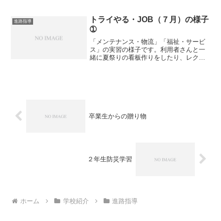
をさせていただきました。実際の商品を
手に、緊張しながらも一生懸命取り組み
ました。別の店舗では、大きな商品もあ
トライやる・JOB（７月）の様子
進路指導
りましたが慎重に作業を進め...
➀
「メンテナンス・物流」「福祉・サービ
ス」の実習の様子です。利用者さんと一
緒に夏祭りの看板作りをしたり、レクレ
ーションのお手伝いをさせてもらったり
しました。別の施設では、担当の方に教
わりながら１階～４階までのトイレ掃
除・窓ふき・廊下掃除を順番...
卒業生からの贈り物
２年生防災学習
ホーム
学校紹介
進路指導