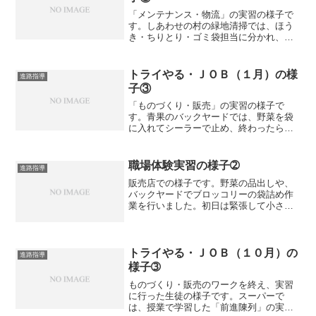
「メンテナンス・物流」の実習の様子で
す。しあわせの村の緑地清掃では、ほう
き・ちりとり・ゴミ袋担当に分かれ、ゴ
ミ袋を広げて準備する係を担当しまし
た。別の会社では、マンションの廊下の
清掃に取り組みました。よく指示を聞い
トライやる・ＪＯＢ（１月）の様
進路指導
て取り組めており、一緒につ...
子③
「ものづくり・販売」の実習の様子で
す。青果のバックヤードでは、野菜を袋
に入れてシーラーで止め、終わったら売
り場に出て並べる作業を行いました。品
出しでは、担当の方に教えてもらいなが
ら、丁寧に取り組めていました。衣料販
職場体験実習の様子➁
進路指導
売店では、下着に値下がりの...
販売店での様子です。野菜の品出しや、
バックヤードでブロッコリーの袋詰め作
業を行いました。初日は緊張して小さか
った声も、３日目には従業員の方から太
鼓判をもらうほど大きな声になっていま
した。工場の様子です。リターナブル梱
包材のラベルはがしを行い...
トライやる・ＪＯＢ（１０月）の
進路指導
様子➂
ものづくり・販売のワークを終え、実習
に行った生徒の様子です。スーパーで
は、授業で学習した「前進陳列」の実習