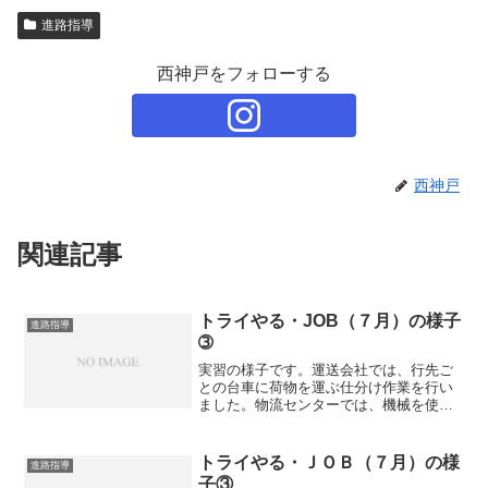
進路指導
西神戸をフォローする
西神戸
関連記事
トライやる・JOB（７月）の様子
進路指導
➂
実習の様子です。運送会社では、行先ご
との台車に荷物を運ぶ仕分け作業を行い
ました。物流センターでは、機械を使っ
て番号を読み取りながら、商品のピッキ
ング作業を行いました。また、ビルの清
掃では、「指示に対して、とても素直な
トライやる・ＪＯＢ（７月）の様
進路指導
態度で聞いてくれます。」...
子③