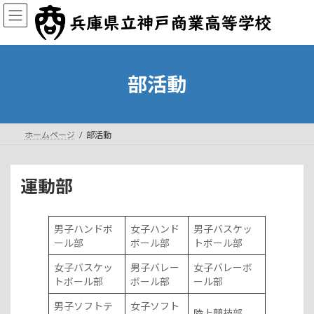
コ
ナ
ン
ビ
テ
ゲ
ン
ー
ツ
シ
へ
ョ
部活動
ス
ン
キ
に
ッ
移
プ
動
ホームページ
部活動
運動部
男子ハンドボ
女子ハンド
男子バスケッ
ール部
ボール部
トボール部
女子バスケッ
男子バレー
女子バレーボ
トボール部
ボール部
ール部
男子ソフトテ
女子ソフト
陸上競技部