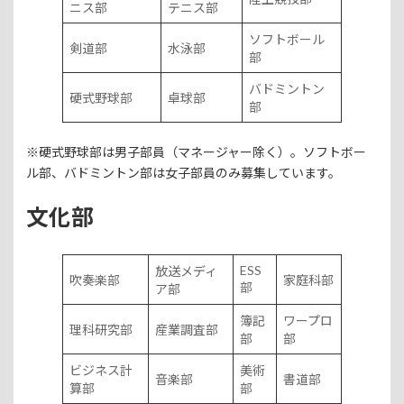
ニス部
テニス部
ソフトボール
剣道部
水泳部
部
バドミントン
硬式野球部
卓球部
部
※硬式野球部は男子部員（マネージャー除く）。ソフトボー
ル部、バドミントン部は女子部員のみ募集しています。
文化部
ESS
放送メディ
吹奏楽部
家庭科部
部
ア部
簿記
ワープロ
理科研究部
産業調査部
部
部
ビジネス計
美術
音楽部
書道
部
算部
部