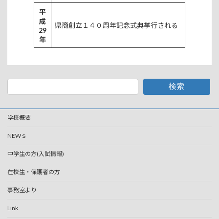
平
成
県商創立１４０周年記念式典挙行される
29
年
検索
学校概要
NEWｓ
中学生の方(入試情報)
在校生・保護者の方
事務室より
Link