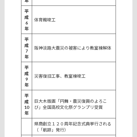
年
平
成
体育館竣工
6
年
平
成
阪神淡路大震災の被害により教室棟解体
7
年
平
成
災害復旧工事、教室棟竣工
9
年
平
巨大木版画「円舞・震災復興のよろこ
成
10
び」全国高校文化祭グランプリ受賞
年
県商創立１２０周年記念式典挙行される
（「航跡」発行）