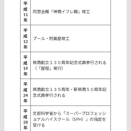
平
成
同窓会館「神商イフレ館」竣工
11
年
平
成
プール・附属屋竣工
12
年
平
県商創立１３０周年記念式典挙行される
成
19
（「歴程」発行）
年
平
県商創立１３５周年・新県商５０周年記
成
24
念式典挙行される
年
平
文部科学省から「スーパープロフェッシ
成
ョナルハイスクール（SPH）」の指定を
28
受ける
年