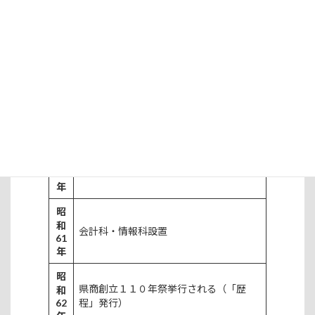
年
神戸垂水区舞子町細道に新校舎竣工
開校記念式典挙行される
昭
県商創立１００年祭挙行される（「百年
和
53
史」発行）
年
昭
和
校訓「自主・創造・感謝」を制定
54
年
昭
和
会計科・情報科設置
61
年
昭
県商創立１１０年祭挙行される（「歴
和
62
程」発行）