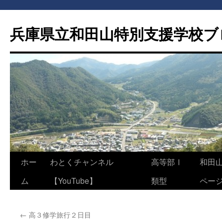
兵庫県立和田山特別支援学校ブ
コ
ホー
わとくチャンネル
高等部Ⅰ
和田
ン
ム
【YouTube】
類型
ペー
テ
←
高３修学旅行２日目
ン