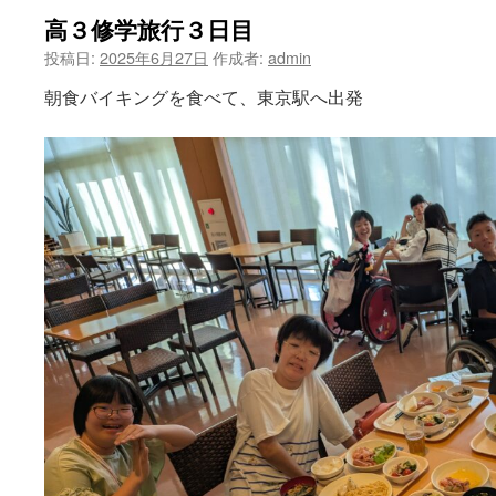
高３修学旅行３日目
ツ
投稿日:
2025年6月27日
作成者:
admin
へ
朝食バイキングを食べて、東京駅へ出発
ス
キ
ッ
プ