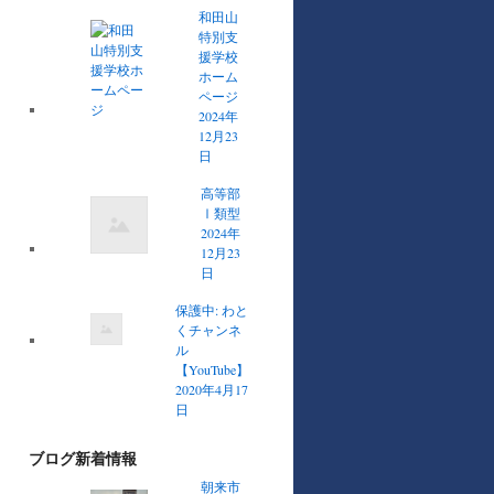
和田山
特別支
援学校
ホーム
ページ
2024年
12月23
日
高等部
Ⅰ類型
2024年
12月23
日
保護中: わと
くチャンネ
ル
【YouTube】
2020年4月17
日
ブログ新着情報
朝来市