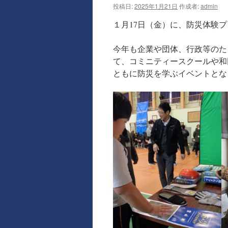
投稿日:
2025年1月21日
作成者:
admin
ツ
１月17日（金）に、防災体験
へ
今年も企業や団体、行政等のた
ス
て、コミニティースクールや和
ともに防災を学ぶイベントとな
キ
ッ
プ