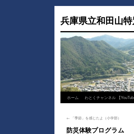
兵庫県立和田山特
ホーム
わとくチャンネル 【YouTub
コ
ン
←
「季節」を感じたよ（小学部）
テ
防災体験プログラム
ン