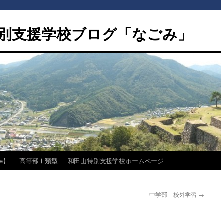
別支援学校ブログ「なごみ」
e】
高等部Ⅰ類型
和田山特別支援学校ホームページ
中学部 校外学習
→