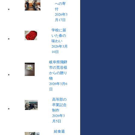
への寄
付
2026年3
月17日
学校に届
いた春の
味わい
2026年3月
10日
岐阜県飛騨
市の荒谷様
からの贈り
物
2026年3月6
日
高等部の
卒業記念
制作
2026年3
月5日
給食週