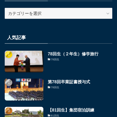
事
カ
テ
ゴ
リ
ー
人気記事
別
の
78回生（２年生）修学旅行
NEWS
78回生
記
事
第78回卒業証書授与式
78回生
【81回生】集団宿泊訓練
81回生