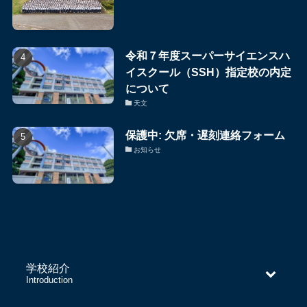
令和７年度スーパーサイエンスハ
イスクール（SSH）指定校の内定
について
天文
保護中: 欠席・遅刻連絡フォーム
お知らせ
学校紹介
–
Introduction