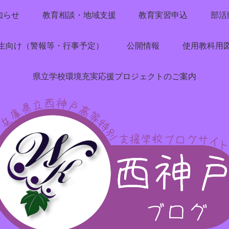
知らせ
教育相談・地域支援
教育実習申込
部活
生向け（警報等・行事予定）
公開情報
使用教科用
県立学校環境充実応援プロジェクトのご案内