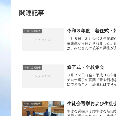
関連記事
令和３年度 着任式・
行事・活動報告
４月８日（木）令和３年度着
長先生から紹介されました。
は、みなさんの後輩５期生が入
修了式・全校集会
行事・活動報告
３月２２日（金）平成３０年
チロー選手の言葉『夢や目標
にできること、頑張ればできそ
生徒会選挙および生徒
行事・活動報告
生徒会選挙および生徒会新旧