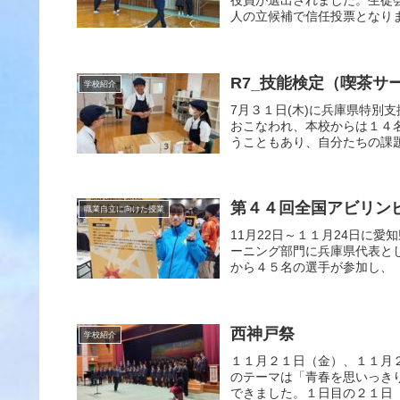
役員が選出されました。生徒
人の立候補で信任投票となりま
R7_技能検定（喫茶サ
学校紹介
7月３１日(木)に兵庫県特別
おこなわれ、本校からは１４
うこともあり、自分たちの課題
第４４回全国アビリン
職業自立に向けた授業
11月22日～１１月24日に
ーニング部門に兵庫県代表と
から４５名の選手が参加し、「
西神戸祭
学校紹介
１１月２１日（金）、１１月
のテーマは「青春を思いっきり
できました。１日目の２１日（