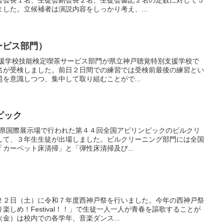
会会長１名、生徒会副会長２名、生徒会書記２名の定数に対して５
した。立候補者は演説内容をしっかり考え、...
ービス部門）
支援学校技能検定喫茶サービス部門が県立神戸聴覚特別支援学校で
名が受検しました。前日２日間での練習では受検前最後の練習とい
を意識しつつ、集中して取り組むことがで...
ピック
愛知県国際展示場で行われた第４４回全国アビリンピックのビルクリ
して、３年生生徒が出場しました。ビルクリーニング部門には全国
カーペット床清掃」と「弾性床清掃及び...
２２日（土）に令和７年度西神戸祭を行いました。今年の西神戸祭
楽しめ！Festival！！」で生徒一人一人が青春を謳歌することが
金）は校内での各学年、音楽ダンス...