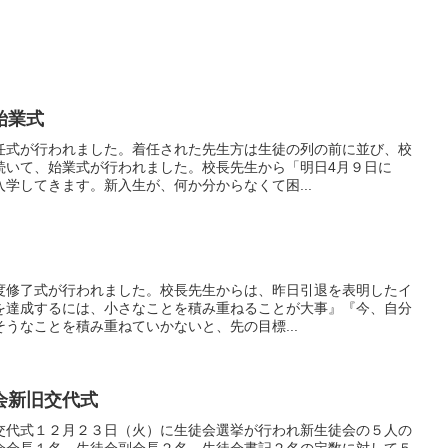
始業式
任式が行われました。着任された先生方は生徒の列の前に並び、校
続いて、始業式が行われました。校長先生から「明日4月９日に
学してきます。新入生が、何か分からなくて困...
度修了式が行われました。校長先生からは、昨日引退を表明したイ
を達成するには、小さなことを積み重ねることが大事』『今、自分
うなことを積み重ねていかないと、先の目標...
会新旧交代式
交代式１２月２３日（火）に生徒会選挙が行われ新生徒会の５人の