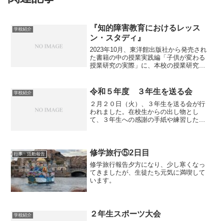
『知的障害教育におけるレッス
学校紹介
ン・スタディ』
2023年10月、東洋館出版社から発売され
た書籍の中の授業実践編「子供が変わる
授業研究の実際」に、本校の授業研究が
掲載されました。内容は、本校の研究
（R2～R5年度）の１,２年目の取組の中
から『チェックシート・学校適応感尺
令和５年度 ３年生を送る会
学校紹介
度“アセス”の活用...
２月２０日（火）、３年生を送る会が行
われました。在校生からの出し物とし
て、３年生への感謝の手紙や練習した歌
を披露しました。３年生からは在校生へ
の心のこもったメッセージと力強い歌の
お返しをし、楽しい時間を過ごしまし
た。３年生と過ごす学校生活も...
修学旅行⑤2日目
行事・活動報告
修学旅行報告夕方になり、少し寒くなっ
てきましたが、生徒たち元気に満喫して
います。
２年生スポーツ大会
学校紹介