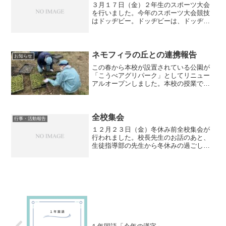
３月１７日（金）２年生のスポーツ大会
を行いました。今年のスポーツ大会競技
はドッヂビー。ドッヂビーは、ドッヂボ
ールのルールでボールの代わりにやわら
かいフライングディスクを使って投げ合
うスポーツです。クラスごとのチームに
分かれて総当たり戦を行い...
ネモフィラの丘との連携報告
お知らせ
この春から本校が設置されている公園が
「こうべアグリパーク」としてリニュー
アルオープンしました。本校の授業で設
定されている農園芸で、これまでも神戸
ワインの原料となるブドウの栽培管理に
関わらせていただいてきました。今回の
リニューアルの目玉である...
全校集会
行事・活動報告
１２月２３日（金）冬休み前全校集会が
行われました。校長先生のお話のあと、
生徒指導部の先生から冬休みの過ごし方
について話がありました。終了後、生徒
会役員の認証式が行われました。生徒会
長１名、副会長２名、書記２名の５名が
認証状を受け取りました。...