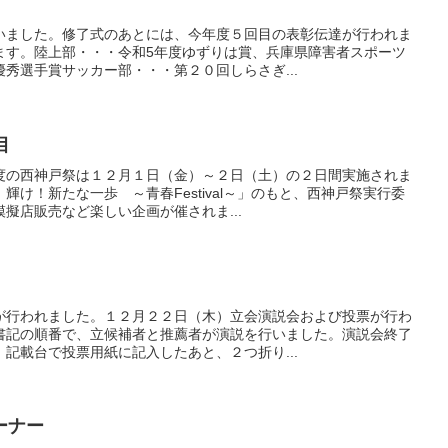
いました。修了式のあとには、今年度５回目の表彰伝達が行われま
ます。陸上部・・・令和5年度ゆずりは賞、兵庫県障害者スポーツ
秀選手賞サッカー部・・・第２０回しらさぎ...
目
度の西神戸祭は１２月１日（金）～２日（土）の２日間実施されま
輝け！新たな一歩 ～青春Festival～」のもと、西神戸祭実行委
擬店販売など楽しい企画が催されま...
が行われました。１２月２２日（木）立会演説会および投票が行わ
書記の順番で、立候補者と推薦者が演説を行いました。演説会終了
記載台で投票用紙に記入したあと、２つ折り...
ーナー