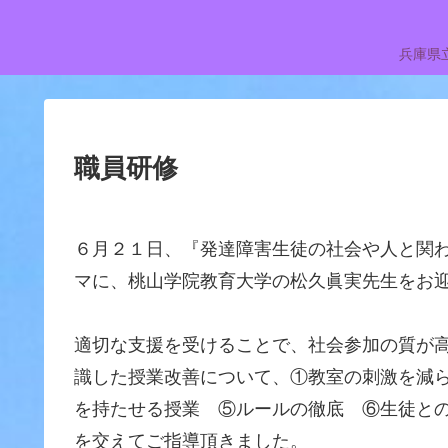
兵庫県
職員研修
６月２１日、『発達障害生徒の社会や人と関
マに、桃山学院教育大学の松久眞実先生をお
適切な支援を受けることで、社会参加の質が
識した授業改善について、①教室の刺激を減
を持たせる授業 ⑤ルールの徹底 ⑥生徒と
を交えてご指導頂きました。