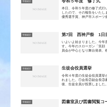
令和５年度 修了式
学校紹介
本日、令和５年度の修了式行
したので、その報告をいたし
優秀選手賞、神戸市スポーツ優
第7回 西神戸祭 1日
学校紹介
いよいよ始まりました。今年
す。今年のスローガン「笑顔 
員会が中心となり舞台発表、模
生徒会役員選挙
学校紹介
令和４年度の生徒会役員選挙
れました。①会長②副会長③
後、生徒全員が投票しました。
図書室及び図書閲覧コ
学校紹介