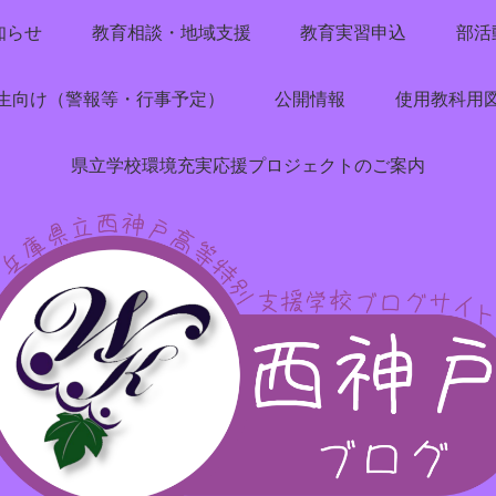
知らせ
教育相談・地域支援
教育実習申込
部活
生向け（警報等・行事予定）
公開情報
使用教科用
県立学校環境充実応援プロジェクトのご案内