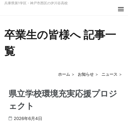
コ
兵庫県第1学区・神戸市西区の伊川谷高校
ン
テ
ン
卒業生の皆様へ 記事一
ツ
へ
覧
ス
キ
ッ
プ
ホーム
>
お知らせ
>
ニュース
>
(Enter
を
県立学校環境充実応援プロジ
押
ェクト
す)
2026年6月4日