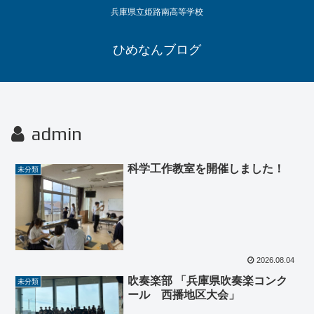
兵庫県立姫路南高等学校
ひめなんブログ
admin
科学工作教室を開催しました！
未分類
2026.08.04
吹奏楽部 「兵庫県吹奏楽コンク
未分類
ール 西播地区大会」