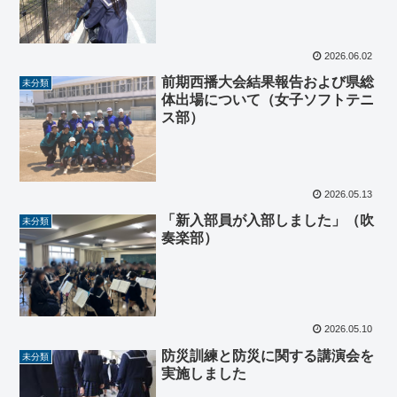
2026.06.02
前期西播大会結果報告および県総
未分類
体出場について（女子ソフトテニ
ス部）
2026.05.13
「新入部員が入部しました」（吹
未分類
奏楽部）
2026.05.10
防災訓練と防災に関する講演会を
未分類
実施しました