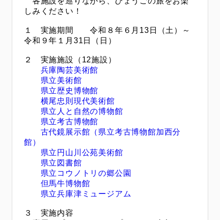
各施設を巡りながら、ひょうごの旅をお楽
しみください！
１ 実施期間 令和８年６月13日（土）～
令和９年１月31日（日）
２ 実施施設（12施設）
兵庫陶芸美術館
県立美術館
県立歴史博物館
横尾忠則現代美術館
県立人と自然の博物館
県立考古博物館
古代鏡展示館（県立考古博物館加西分
館）
県立円山川公苑美術館
県立図書館
県立コウノトリの郷公園
但馬牛博物館
県立兵庫津ミュージアム
３ 実施内容