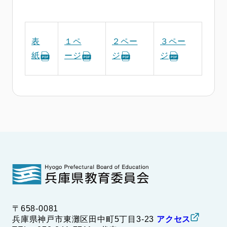
表
１ペ
２ペー
３ペー
紙
ージ
ジ
ジ
〒658-0081
兵庫県神戸市東灘区田中町5丁目3-23
アクセス