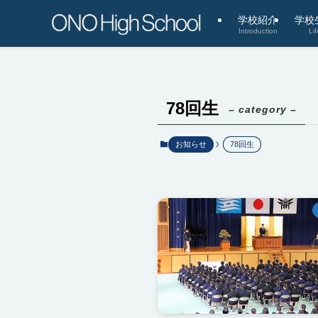
学校紹介
学校
Introduction
Lif
78回生
– category –
お知らせ
78回生