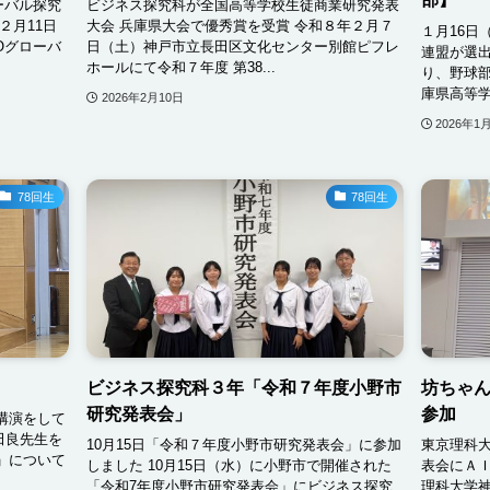
ーバル探究
ビジネス探究科が全国高等学校生徒商業研究発表
２月11日
大会 兵庫県大会で優秀賞を受賞 令和８年２月７
１月16日
Oグローバ
日（土）神戸市立長田区文化センター別館ピフレ
連盟が選出
ホールにて令和７年度 第38...
り、野球
庫県高等学
2026年2月10日
2026年1
78回生
78回生
】
ビジネス探究科３年「令和７年度小野市
坊ちゃ
研究発表会」
参加
講演をして
前田良先生を
10月15日「令和７年度小野市研究発表会」に参加
東京理科大
」について
しました 10月15日（水）に小野市で開催された
表会にＡＩ
「令和7年度小野市研究発表会」にビジネス探究
理科大学