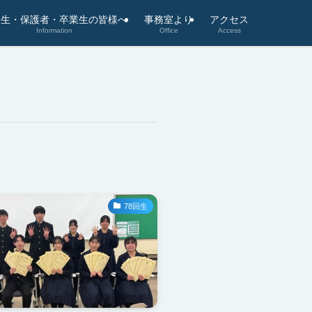
校生・保護者・卒業生の皆様へ
事務室より
アクセス
Information
Office
Access
78回生