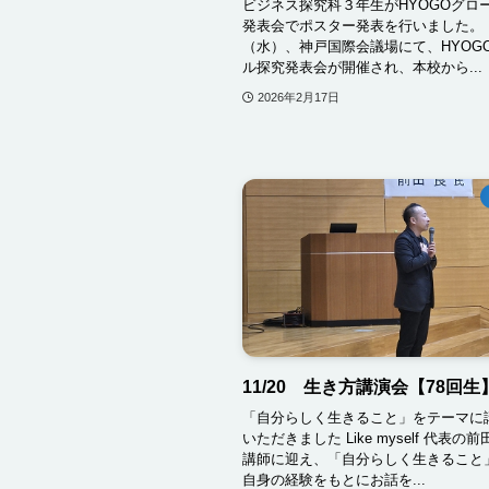
ビジネス探究科３年生がHYOGOグロ
発表会でポスター発表を行いました。 
（水）、神戸国際会議場にて、HYOG
ル探究発表会が開催され、本校から...
2026年2月17日
11/20 生き方講演会【78回生
「自分らしく生きること」をテーマに
いただきました Like myself 代表の
講師に迎え、「自分らしく生きること
自身の経験をもとにお話を...