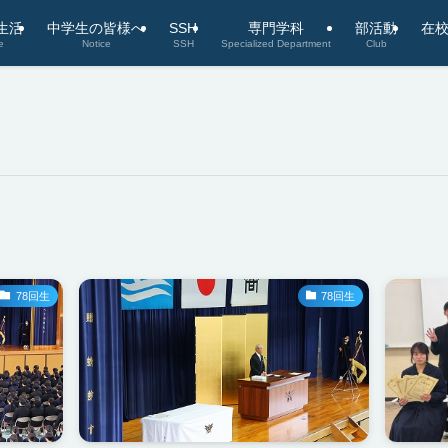
生活
中学生の皆様へ
SSH
専門学科
部活動
在
e
Notice
SSH
Specialized Department
Club
78回生
78回生