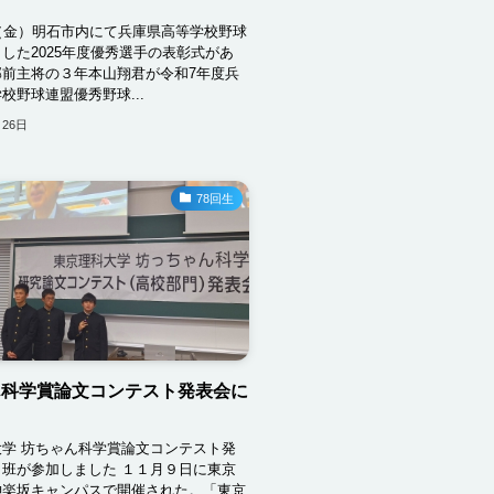
（金）明石市内にて兵庫県高等学校野球
した2025年度優秀選手の表彰式があ
部前主将の３年本山翔君が令和7年度兵
校野球連盟優秀野球...
月26日
78回生
ん科学賞論文コンテスト発表会に
学 坊ちゃん科学賞論文コンテスト発
班が参加しました １１月９日に東京
神楽坂キャンパスで開催された。「東京