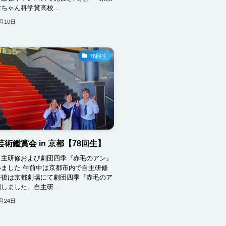
ちゃん科学賞高校...
1月10日
78回生
 芸術鑑賞会 in 京都【78回生】
自主研修および劇団四季『赤毛のアン』
ました 午前中は京都市内で自主研修
午後は京都劇場にて劇団四季『赤毛のア
しました。自主研...
0月24日