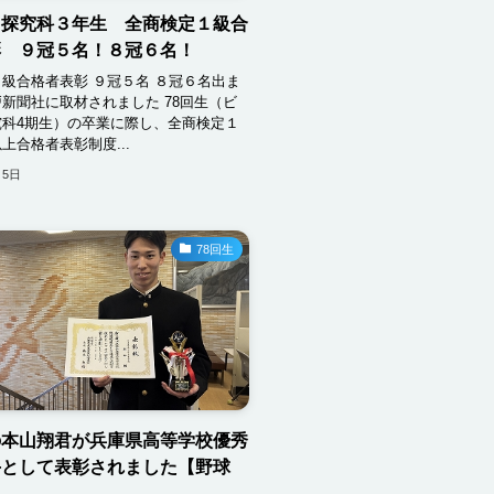
ス探究科３年生 全商検定１級合
彰 ９冠５名！８冠６名！
級合格者表彰 ９冠５名 ８冠６名出ま
新聞社に取材されました 78回生（ビ
究科4期生）の卒業に際し、全商検定１
上合格者表彰制度...
月5日
78回生
の本山翔君が兵庫県高等学校優秀
手として表彰されました【野球