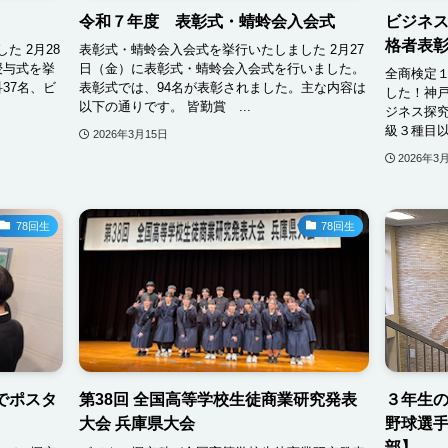
令和７年度 表彰式・蜻蛉会入会式
ビジネ
格者表
た 2月28
表彰式・蜻蛉会入会式を挙行いたしました 2月27
授与式を挙
日（金）に表彰式・蜻蛉会入会式を行いました。
全商検定１
37名、ビ
表彰式では、94名が表彰されました。主な内容は
した！神戸
以下の通りです。 皆勤賞 ...
ジネス探
級３種目以
2026年3月15日
2026年3
78回生
78回生
でポスタ
第38回 全国高等学校生徒商業研究発表
３年生
大会 兵庫県大会
野球選
部】