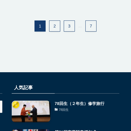
1
2
3
...
7
人気記事
78回生（２年生）修学旅行
78回生