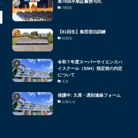
第78回卒業証書授与式
78回生
【81回生】集団宿泊訓練
81回生
令和７年度スーパーサイエンスハ
イスクール（SSH）指定校の内定
について
天文
保護中: 欠席・遅刻連絡フォーム
お知らせ