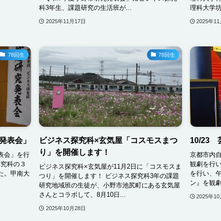
科3年生、課題研究の生活班が...
理科大学坊
2025年11月17日
2025年1
78回生
78回生
発表会」
ビジネス探究科×玄気屋「コスモスまつ
10/23
り」を開催します！
表会」を行
京都市内
探究科の３
観劇を行い
ビジネス探究科×玄気屋が11月2日に「コスモスま
た。甲南大
を行い、
つり」を開催します！ ビジネス探究科3年の課題
ン』を観劇
研究地域班の生徒が、小野市池尻町にある玄気屋
さんとコラボして、8月10日...
2025年1
2025年10月28日