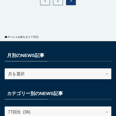
1
2
3
ホーム
お知らせ
77回生
月別のNEWS記事
月
別
の
NEWS
カテゴリー別のNEWS記事
記
事
カ
テ