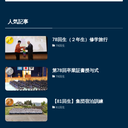
ゴ
リ
ー
人気記事
別
の
78回生（２年生）修学旅行
NEWS
78回生
記
事
第78回卒業証書授与式
78回生
【81回生】集団宿泊訓練
81回生