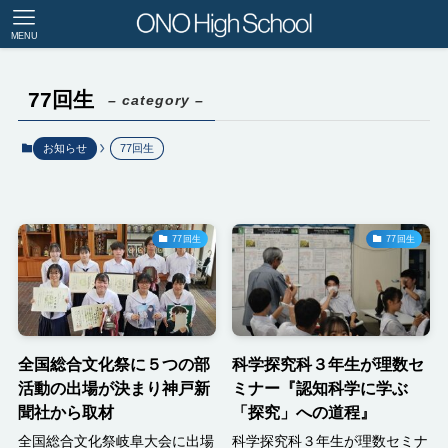
MENU
77回生
– category –
お知らせ
77回生
77回生
77回生
全国総合文化祭に５つの部
科学探究科３年生が理数セ
活動の出場が決まり神戸新
ミナー『認知科学に学ぶ
聞社から取材
「探究」への道程』
全国総合文化祭岐阜大会に出場
科学探究科３年生が理数セミナ