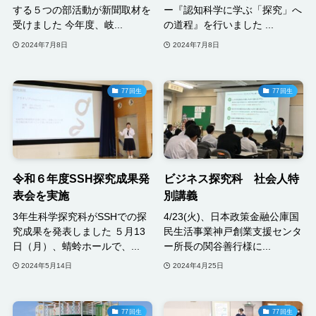
する５つの部活動が新聞取材を
ー『認知科学に学ぶ「探究」へ
受けました 今年度、岐...
の道程』を行いました ...
2024年7月8日
2024年7月8日
77回生
77回生
令和６年度SSH探究成果発
ビジネス探究科 社会人特
表会を実施
別講義
3年生科学探究科がSSHでの探
4/23(火)、日本政策金融公庫国
究成果を発表しました ５月13
民生活事業神戸創業支援センタ
日（月）、蜻蛉ホールで、...
ー所長の関谷善行様に...
2024年5月14日
2024年4月25日
77回生
77回生