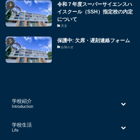
令和７年度スーパーサイエンスハ
イスクール（SSH）指定校の内定
について
天文
保護中: 欠席・遅刻連絡フォーム
お知らせ
学校紹介
–
Introduction
学校生活
–
Life