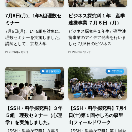
7月6日(月)、1年5組理数セ
ビジネス探究科１年 産学
ミナー
連携事業 ７月６日（月）
7月6日(月)、1年5組を対象に、
ビジネス探究科１年生が産学連
理数セミナーを実施しました。
携事業のアイデア発表を行いま
講師として、京都大学...
した 7月6日のビジネス...
2026年7月9日
2026年7月7日
科学探究科
専門学科
【SSH・科学探究科】３年
【SSH・科学探究科】7月4
５組 理数セミナー（心理
日(土)第１回やしろの森里
学）を実施しました。
山フィールドワーク
【SSH・科学探究科】３年５
【SSH・科学探究科】第１回や