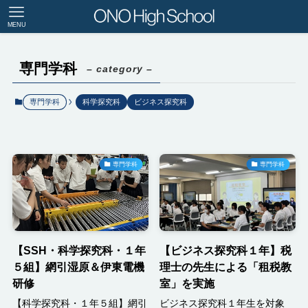
MENU
専門学科
– category –
専門学科
科学探究科
ビジネス探究科
専門学科
専門学科
【SSH・科学探究科・１年
【ビジネス探究科１年】税
５組】網引湿原＆伊東電機
理士の先生による「租税教
研修
室」を実施
【科学探究科・１年５組】網引
ビジネス探究科１年生を対象