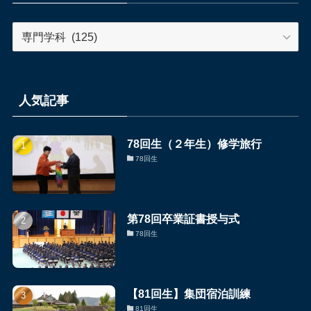
事
カ
テ
ゴ
リ
ー
人気記事
別
の
78回生（２年生）修学旅行
NEWS
78回生
記
事
第78回卒業証書授与式
78回生
【81回生】集団宿泊訓練
81回生