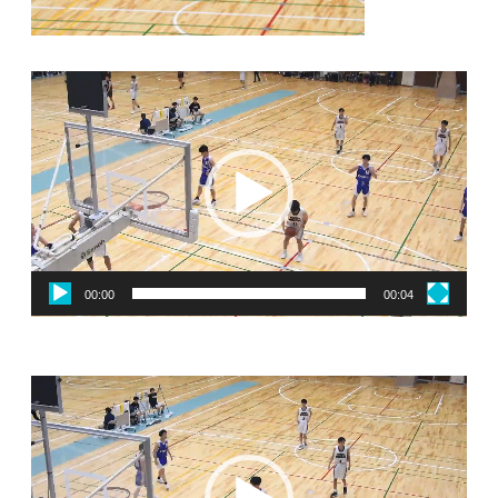
動
画
プ
レ
ー
ヤ
ー
00:00
00:04
動
画
プ
レ