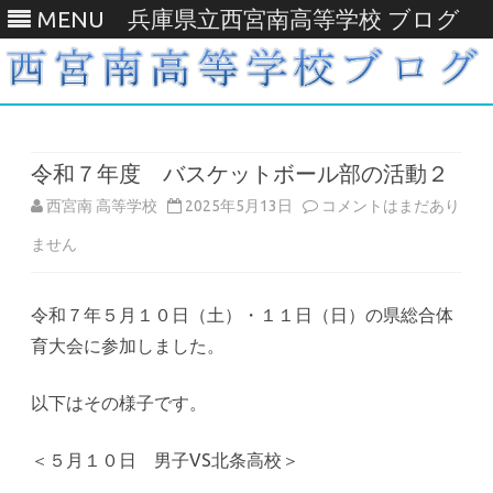
MENU
兵庫県立西宮南高等学校 ブログ
Skip
to
content
令和７年度 バスケットボール部の活動２
令
西宮南 高等学校
2025年5月13日
コメントはまだあり
和
ません
７
令和７年５月１０日（土）・１１日（日）の県総合体
年
育大会に参加しました。
度
バ
以下はその様子です。
ス
＜５月１０日 男子VS北条高校＞
ケ