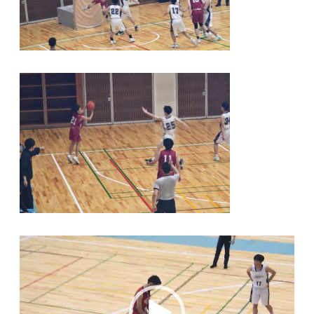
動
画
プ
レ