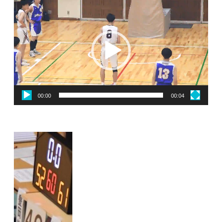
動
画
プ
レ
ー
ヤ
ー
00:00
00:04