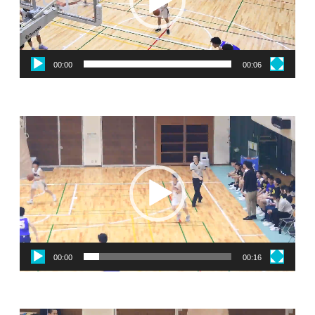
ー
ヤ
ー
00:00
00:06
動
画
プ
レ
ー
ヤ
ー
00:00
00:16