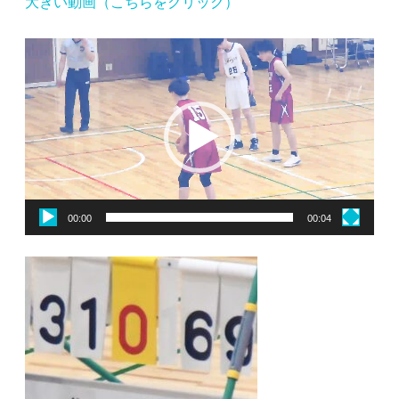
大きい動画（こちらをクリック）
動
画
プ
レ
ー
ヤ
ー
00:00
00:04