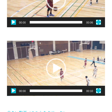
ー
ヤ
ー
00:00
00:06
動
画
プ
レ
ー
ヤ
ー
00:00
00:10