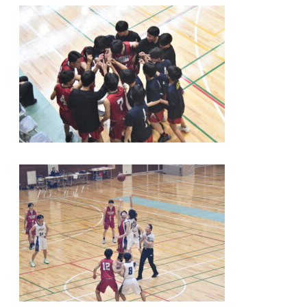
ッ
ト
ボ
ー
ル
部
の
活
動
２
へ
の