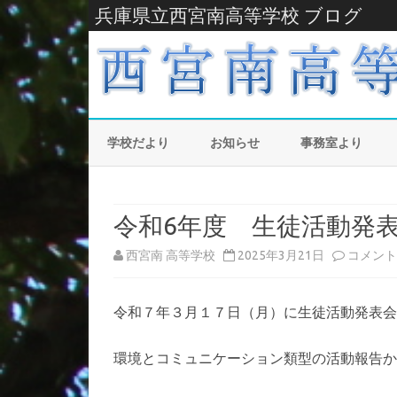
兵庫県立西宮南高等学校 ブログ
学校だより
お知らせ
事務室より
令和6年度 生徒活動発
令
西宮南 高等学校
2025年3月21日
コメント
和
令和７年３月１７日（月）に生徒活動発表会
6
年
環境とコミュニケーション類型の活動報告か
度