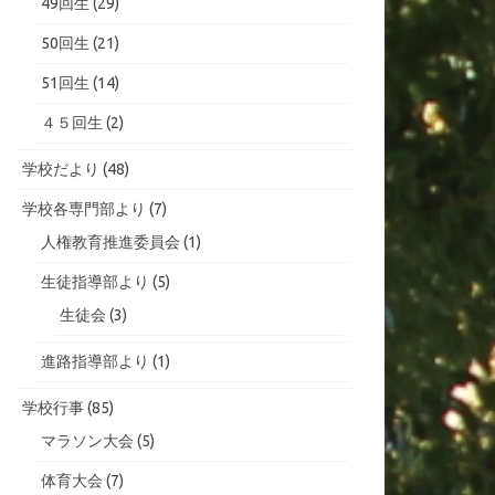
49回生
(29)
50回生
(21)
51回生
(14)
４５回生
(2)
学校だより
(48)
学校各専門部より
(7)
人権教育推進委員会
(1)
生徒指導部より
(5)
生徒会
(3)
進路指導部より
(1)
学校行事
(85)
マラソン大会
(5)
体育大会
(7)