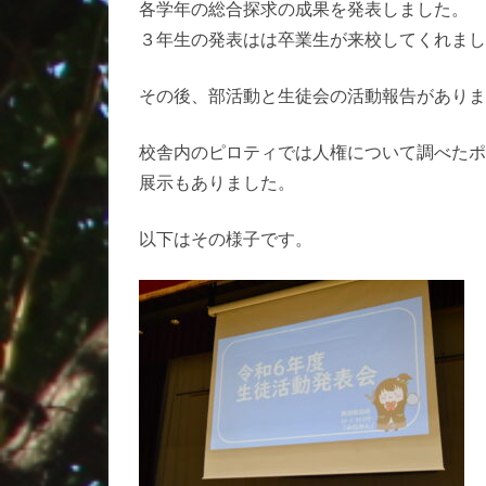
各学年の総合探求の成果を発表しました。
生
３年生の発表はは卒業生が来校してくれまし
徒
活
その後、部活動と生徒会の活動報告がありま
動
校舎内のピロティでは人権について調べたポ
発
展示もありました。
表
以下はその様子です。
会
へ
の