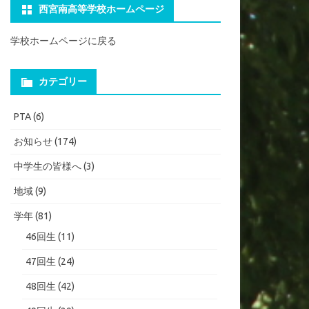
西宮南高等学校ホームページ
学校ホームページに戻る
カテゴリー
PTA
(6)
お知らせ
(174)
中学生の皆様へ
(3)
地域
(9)
学年
(81)
46回生
(11)
47回生
(24)
48回生
(42)