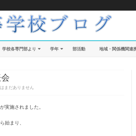
Skip
to
学校各専門部より
学年
部活動
地域・関係機関連
content
生徒指導部より
40回生
保健部より
表会
教務部より
41回生
はまだありません
総務部より
42回生
進路指導部より
43回生
が実施されました。
44回生
ら始まり、