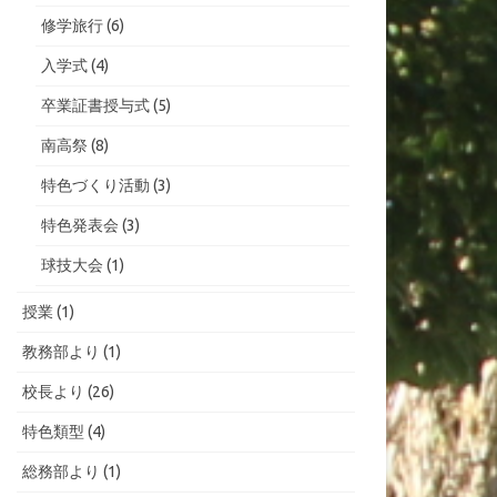
修学旅行
(6)
入学式
(4)
卒業証書授与式
(5)
南高祭
(8)
特色づくり活動
(3)
特色発表会
(3)
球技大会
(1)
授業
(1)
教務部より
(1)
校長より
(26)
特色類型
(4)
総務部より
(1)