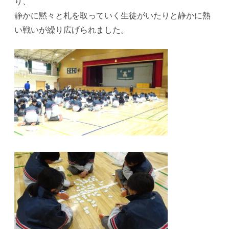
り、
一
静かに黙々と札を取っていく生徒がいたりと静かに熱
首
い戦いが繰り広げられました。
大
会
へ
の