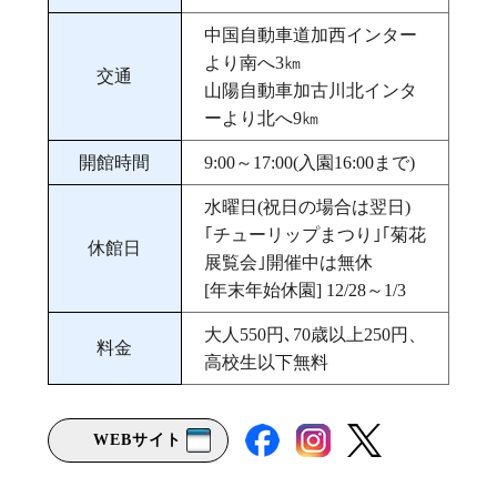
中国自動車道加西インター
より南へ3㎞
交通
山陽自動車加古川北インタ
ーより北へ9㎞
開館時間
9:00～17:00(入園16:00まで)
水曜日(祝日の場合は翌日)
｢チューリップまつり｣｢菊花
休館日
展覧会｣開催中は無休
[年末年始休園] 12/28～1/3
大人550円､70歳以上250円、
料金
高校生以下無料
WEBサイト