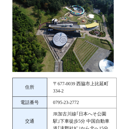
〒677‐0039 西脇市上比延町
住所
334‐2
電話番号
0795-23-2772
JR加古川線｢日本へそ公園
交通
駅｣下車徒歩5分 中国自動車
道｢滝野社IC｣から北へ15分