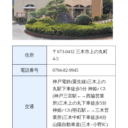
〒673‐0432 三木市上の丸町
住所
4‐5
電話番号
0794-82-9945
神戸電鉄(粟生線)三木上の
丸駅下車徒歩5分 神姫バス
(神戸三宮駅←→西脇営業
所)三木上の丸下車徒歩5分
交通
神姫バス(明石駅←→三木営
業所)三木中町下車徒歩8分
山陽自動車道(三木･小野IC)