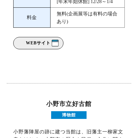
[年末年始休館] 12/28～1/4
無料(企画展等は有料の場合
料金
あり)
WEBサイト
小野市立好古館
博物館
小野藩陣屋の跡に建つ当館は、旧藩主一柳家文