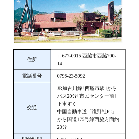
〒677‐0015 西脇市西脇790‐
住所
14
電話番号
0795-23-5992
JR加古川線｢西脇市駅｣から
バス20分｢市民センター前｣
下車すぐ
交通
中国自動車道「滝野社IC」
から国道175号線西脇方面約
20分