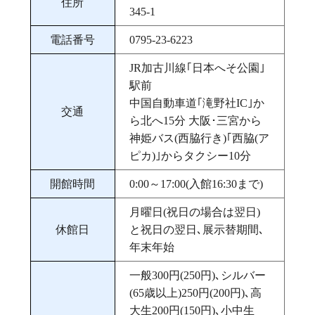
住所
345‐1
電話番号
0795-23-6223
JR加古川線｢日本へそ公園｣
駅前
中国自動車道｢滝野社IC｣か
交通
ら北へ15分 大阪･三宮から
神姫バス(西脇行き)｢西脇(ア
ピカ)｣からタクシー10分
開館時間
0:00～17:00(入館16:30まで)
月曜日(祝日の場合は翌日)
休館日
と祝日の翌日､展示替期間､
年末年始
一般300円(250円)､シルバー
(65歳以上)250円(200円)､高
大生200円(150円)､小中生