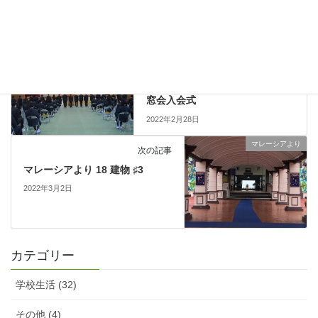
神戸 北子
、
学校行事
カテゴリー
神戸 北子
前の記事
北高生活 102 47回生 表彰式・同
窓会入会式
2022年2月28日
マレーシアより
次の記事
マレーシアより 18 建物 ♯3
2022年3月2日
カテゴリー
学校生活 (32)
その他 (4)