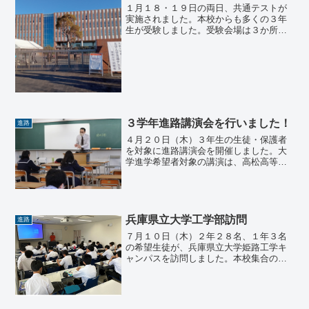
１月１８・１９日の両日、共通テストが
実施されました。本校からも多くの３年
生が受験しました。受験会場は３か所。
姫路大学・兵庫県立大書写キャンパス・
兵庫大学です。天候にも恵まれ、快晴の
穏やかな晴天の中で試験が始まりまし
た。今回の共通テストから新...
３学年進路講演会を行いました！
進路
４月２０日（木）３年生の生徒・保護者
を対象に進路講演会を開催しました。大
学進学希望者対象の講演は、高松高等予
備校の太田浩二先生、公務員希望者対象
の講演は、大原ビジネス公務員保育専門
学校姫路校の百合巧治先生にそれぞれお
願いしました。大学進学希...
兵庫県立大学工学部訪問
進路
７月１０日（木）２年２８名、１年３名
の希望生徒が、兵庫県立大学姫路工学キ
ャンパスを訪問しました。本校集合の後
バスで移動し、午前中は進学説明会、食
堂にて昼食、午後は施設訪問、研究室見
学、模擬講義体験など充実した時間を過
ごすことができました。説...