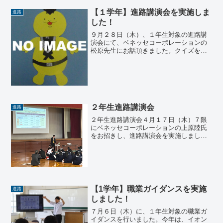
【１学年】進路講演会を実施しま
進路
した！
９月２８日（木）、１年生対象の進路講
演会にて、ベネッセコーポレーションの
松原先生にお話頂きました。クイズを交
えながら、生徒たちは、入試に関する知
識を付けるだけでなく、文理選択につい
ても考えることができ、有意義な時間と
なりました。これをきっか...
２年生進路講演会
進路
２年生進路講演会４月１７日（木）７限
にベネッセコーポレーションの上原陸氏
をお招きし、進路講演会を実施しまし
た。２年生の生徒に加えて、３２名の保
護者が来校され、進路実現に向けての取
り組みや近年の入試についての話をして
くださいました。
【1学年】職業ガイダンスを実施
進路
しました！
７月６日（木）に、１年生対象の職業ガ
イダンスを行いました。今年は、イオン