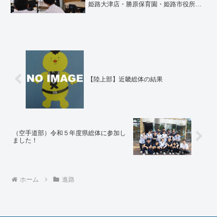
姫路大津店・勝原保育園・姫路市役所・
積水ハウス・栄養士・ツカザキ病院・グ
ローリー株式会社・JTB姫路支店・日東
コンピューターサービス株式会社に参加
していただきました。生...
【陸上部】近畿総体の結果
（空手道部）令和５年度県総体に参加し
ました！
ホーム
進路