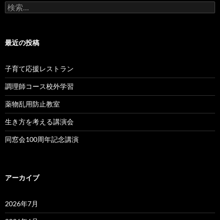
検
Blog
索:
こ
ち
ら
↓
最近の投稿
子育て応援レストラン
調理師コース校外学習
薬物乱用防止教室
生き方を考える講演会
同窓会100周年記念講演
アーカイブ
2026年7月