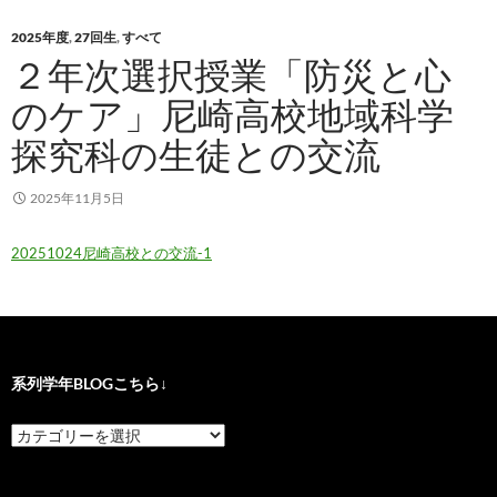
2025年度
,
27回生
,
すべて
２年次選択授業「防災と心
のケア」尼崎高校地域科学
探究科の生徒との交流
2025年11月5日
20251024尼崎高校との交流-1
系列学年BLOGこちら↓
系
列
学
年