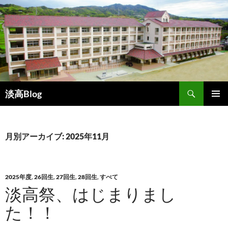
コ
ン
テ
ン
ツ
へ
移
検
動
淡高Blog
索
メインメ
ニュー
月別アーカイブ: 2025年11月
2025年度
,
26回生
,
27回生
,
28回生
,
すべて
淡高祭、はじまりまし
た！！