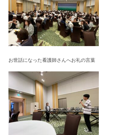
日
目
(11/21)
へ
の
お世話になった看護師さんへお礼の言葉