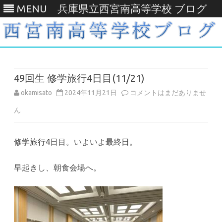
MENU
兵庫県立西宮南高等学校 ブログ
Skip
to
content
49回生 修学旅行4日目(11/21)
49
okamisato
2024年11月21日
コメントはまだありませ
回
ん
生
修学旅行
4
日目。
いよいよ最終日。
修
学
早起きし、朝食会場へ。
旅
行
4